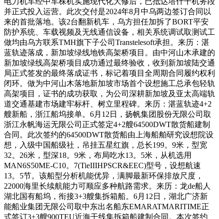
电力机车经中车株机实施现代化大修后，已抵达塔什干机务段
并正式投入运营。此次交付是2024年8月中乌两边签订合同以
来的首批落地。该2台翻新机车，乌方担任加拆了BORT平安
防护系统、车载视频及无线通信设备，相关系统调试取测试工
做均由乌方联系TMH旗下子公司Transtelesoft承担。来历：湛
蓝轨迹落成，新加坡绿线地铁高架桥项目。由中河山木承建的
新加坡绿线高架桥项目成功通过最终验收，收到新加坡陆交通
局正式签发的最终落成证书，标记着项目全周期合同履约权利
闭环。做为中河山木落地新加坡市场首个设想施工总承包轻轨
高架项目，证书的成功获取，为公司深耕新加坡及亚太高端轨
道交通基建市场建牢标杆、树立里程碑。来历：湛蓝轨迹4+2
艘新船，浙江船坞接单。6月12日，扬帆集团股份无限公司取
浙江永帆海运无限公司正式签定4+2艘64500DWT散货船建制
合同。此次签约的64500DWT散货船由上海船舶研究设想院设
想，入级中国船级社，吊挂五星红旗，总长199。9米，型宽
32。26米，型深18。9米，布局吃水13。5米，从机选用
MAN6S50ME-C10。7(TieIIIHPSCR&EEC)型号，设想航速
13。5节。该船型分析机能优异，满脚最新环保排放尺度，
22000海里长续航能力可顺应多种航路需求。来历：龙de船人
湖北国有船坞，衔接3+3艘集拆箱船。6月12日，湖北广济新
能船业集团无限公司取中东出名船东EMARATMARITIME正
式签订3+3艘900TEU近海干线集拆箱船建制合同。本次签约