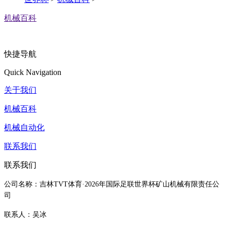
机械百科
快捷导航
Quick Navigation
关于我们
机械百科
机械自动化
联系我们
联系我们
公司名称：吉林TVT体育·2026年国际足联世界杯矿山机械有限责任公
司
联系人：吴冰