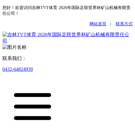
您好！欢迎访问吉林TVT体育·2026年国际足联世界杯矿山机械有限责
任公司！
网站首页
|
联系方式
联系我们：
0432-64824939