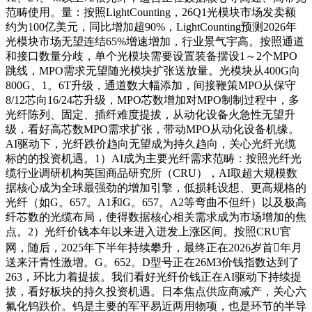
范畴使用。量：按照LightCounting，26Q1光模块市场发卖额
约为100亿美元，同比增加超90%，LightCounting预测2026年
光模块市场无望连结65%增速增加，行业景气宇高。按照通道
和接口数量分歧，单个光模块需要设置装备摆设1～2个MPO
跳线，MPO需求无望随光模块扩张送放量。光模块从400G向
800G、1。6T升级，通道数大幅添加，间接鞭策MPO从保守
8/12芯向16/24芯升级，MPO芯数增加对MPO制制过程中，多
光纤陈列、固定、插纤难度提拔，从动化设备火急性无望升
级，看好高芯数MPO需求扩张，带动MPO从动化设备机缘。
AI驱动下，光纤跌价趋向无望成为持久趋向，关心光纤光缆
标的的投资机遇。1）AI成为主要光纤需求范畴：按照光纤光
缆行业调研机构英国商品研究所（CRU），AI取超大规模数
据核心成为全球最强劲的增加引擎，低损耗设想、更高规格的
光纤（如G。657。A1和G。657。A2等弯曲不但纤）以及极高
纤芯数的光缆布局，使得数据核心相关需求成为市场增加的焦
点。2）光纤价钱本年以来进入迸发上涨区间。按照CRU官
网，随后，2025年下半年持续攀升，最终正在2026岁首年月
送来汗青性激增。G。652。D型号正在26M3价钱指数达到了
263，环比力着提拔。我们看好光纤价钱正在AI驱动下持续提
拔，看好板块的持久投资机遇。日本焦点供应商减产，关心六
氟化钨跌价。钨是主要的军平易近两用物项，也是环节的半导