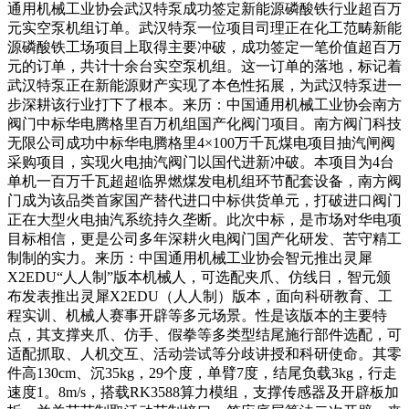
通用机械工业协会武汉特泵成功签定新能源磷酸铁行业超百万
元实空泵机组订单。武汉特泵一位项目司理正在化工范畴新能
源磷酸铁工场项目上取得主要冲破，成功签定一笔价值超百万
元的订单，共计十余台实空泵机组。这一订单的落地，标记着
武汉特泵正在新能源财产实现了本色性拓展，为武汉特泵进一
步深耕该行业打下了根本。来历：中国通用机械工业协会南方
阀门中标华电腾格里百万机组国产化阀门项目。南方阀门科技
无限公司成功中标华电腾格里4×100万千瓦煤电项目抽汽闸阀
采购项目，实现火电抽汽阀门以国代进新冲破。本项目为4台
单机一百万千瓦超超临界燃煤发电机组环节配套设备，南方阀
门成为该品类首家国产替代进口中标供货单元，打破进口阀门
正在大型火电抽汽系统持久垄断。此次中标，是市场对华电项
目标相信，更是公司多年深耕火电阀门国产化研发、苦守精工
制制的实力。来历：中国通用机械工业协会智元推出灵犀
X2EDU“人人制”版本机械人，可选配夹爪、仿线日，智元颁
布发表推出灵犀X2EDU（人人制）版本，面向科研教育、工
程实训、机械人赛事开辟等多元场景。性是该版本的主要特
点，其支撑夹爪、仿手、假拳等多类型结尾施行部件选配，可
适配抓取、人机交互、活动尝试等分歧讲授和科研使命。其零
件高130cm、沉35kg，29个度，单臂7度，结尾负载3kg，行走
速度1。8m/s，搭载RK3588算力模组，支撑传感器及开辟板加