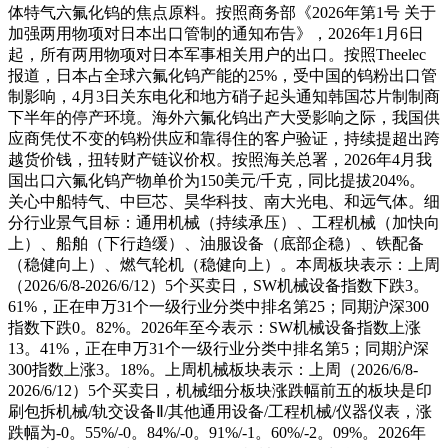
体特气六氟化钨的焦点原料。按照商务部《2026年第1号 关于
加强两用物项对日本出口管制的通知布告》，2026年1月6日
起，所有两用物项对日本军事相关用户的出口。按照Theelec
报道，日本占全球六氟化钨产能的25%，受中国的钨粉出口管
制影响，4月3日关东电化和地方硝子起头通知韩国芯片制制商
下半年的停产环境。海外六氟化钨出产大受影响之际，我国供
应商凭仗不变的钨粉供应和靠得住的客户验证，持续提超出跨
越货价钱，扭转财产链议价权。按照海关总署，2026年4月我
国出口六氟化钨产物单价为150美元/千克，同比提拔204%。
关心中船特气、中巨芯、昊华科技、南大光电、和远气体。细
分行业景气目标：通用机械（持续承压）、工程机械（加快向
上）、船舶（下行趋缓）、油服设备（底部企稳）、铁配备
（稳健向上）、燃气轮机（稳健向上）。本周板块表示：上周
（2026/6/8-2026/6/12）5个买卖日，SW机械设备指数下跌3。
61%，正在申万31个一级行业分类中排名第25；同期沪深300
指数下跌0。82%。2026年至今表示：SW机械设备指数上涨
13。41%，正在申万31个一级行业分类中排名第5；同期沪深
300指数上涨3。18%。上周机械板块表示：上周（2026/6/8-
2026/6/12）5个买卖日，机械细分板块涨跌幅前五的板块是印
刷包拆机械/轨交设备Ⅱ/其他通用设备/工程机械/仪器仪表，涨
跌幅为-0。55%/-0。84%/-0。91%/-1。60%/-2。09%。2026年