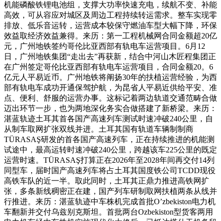
机能磷酸铁锂电池组，支撑大功率快速充电，续航不变、补能
高效，可从容应对城区及周边工程持续转运需求。整车实现零
排放、低乐音运转，运营成本较保守燃油车型大幅下降，环保
效益取经济效益兼得。来历：第一工程机械网合同金额超20亿
元，广州地铁签约哥伦比亚西部有轨电车运营项目。6月12
日，广州地铁集团“走出去”再获新，结合中河山木匠程集团正
在广州签定哥伦比亚西部有轨电车运营项目，合同金额20。6
亿元人平易近币。广州地铁将阐扬30年的扶植运营经验，为西
部有轨电车成功开通保驾护航，为昆省人平易近供给平安、准
点、便利、舒服的运营办事。这标记着两边轨道交通范畴合做
迈出环节一步，也为两地深化务实合做搭建了新桥梁。来历：
湛蓝轨迹土耳其首各国产高速列车测试时速冲破240公里，自
从制车取网扩张双线并进。土耳其国有轨道车辆制制商
TÜRASAŞ研发的首各国产高速列车，正在持续推进的机能测
试途中，最高运转时速冲破240公里，跨越该车225公里的既定
运营时速。TÜRASAŞ打算正在2026年至2028年间再交付14列
同型车，届时国产高速列车将占土耳其国度铁公司TCDD现役
高铁车队的近一半。取此同时，土耳其正鼎力推进高铁网扩
张，多条新线稠密正在建，国产列车研制取网扶植两条从线并
行推进。来历：湛蓝轨迹中车株机完成首批O’zbekiston电力机
车翻新并交付乌兹别克斯坦。首批两台Оzbekiston型货客两用