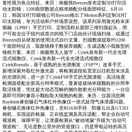
复性视为焦点特征。来历：南极熊Breezm发布定制3D打印活
动太阳镜，1200面部数据点精准婚配分歧面部特征。6月10
日，韩国3D打印眼镜公司Breezm推出了Motion系列定制3D打
印太阳镜，专为活动和户外场景设想。该系列采用激光粉末床
熔融（LPBF）手艺打印。定制流程从面部三维扫描起头，用
户可前去位于纽约或首尔的线下门店由伙计现场扫描，或通过
Breezm自从研发的使用法式自行丈量。扫描数据提取约1200
个面部特征点，取眼镜模子数据库婚配，生成适配小我脸型的
镜框方案。来历：南极熊无人值守，Cytek发布新一代全光谱
流式细胞仪。Cytek发布新一代全光谱流式细胞仪
CytekBorealis，基于成熟的全光谱阐发（FSP™）改革手艺，
新增深紫外取红外激光器，将检测波段拓宽至以往机型未涉及
的光谱区间，进一步了CytekFSP手艺的无限潜能；高活络度
检测器搭配全新高分辩率模式，显著提拔纳米级颗粒的分辩率
取活络度，凭仗超大动态范畴的侧向散射光分辩能力，一台仪
器即可同时兼容小颗粒取大细胞的检测。来历：仪器消息网
Raythink睿创燧石气体红外热像仪一坐式处理气体泄露问题。
睿创燧石推体红外热像仪，含RG630手持、防爆云台及GT261
相机，实现远距检漏、正在线监测及高压适配，帮企业自动可
视巡检，保障平安，让泄露检测从“被动堵漏”升级为“自动可
视巡检”。无论是数公里外的管道接口，仍是带电运转的高压