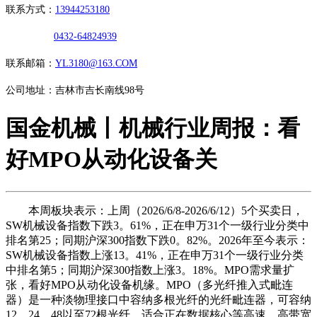
联系方式：
13944253180
0432-64824939
联系邮箱：
YL3180@163.COM
公司地址：吉林市吉长南线98号
国金机械丨机械行业周报：看
好MPO从动化设备关
本周板块表示：上周（2026/6/8-2026/6/12）5个买卖日，
SW机械设备指数下跌3。61%，正在申万31个一级行业分类中
排名第25；同期沪深300指数下跌0。82%。2026年至今表示：
SW机械设备指数上涨13。41%，正在申万31个一级行业分类
中排名第5；同期沪深300指数上涨3。18%。MPO需求量扩
张，看好MPO从动化设备机缘。MPO（多光纤推入式毗连
器）是一种淡物理接口中容纳多根光纤的光纤毗连器，可容纳
12、24、48以至72根光纤，适合正在数据核心等高速、高带宽