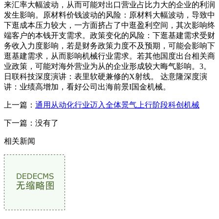
来汇率大幅波动，从而可能对出口营业占比力大的企业的利润
发生影响。原材料价钱波动的风险：原材料大幅波动，导致中
下逛成本压力较大，一方面挤占了中逛盈利空间，其次影响终
端客户的本钱开支需求。政策变化的风险：下逛基建需求受财
务收入力度影响，若是财务政策力度不及预期，可能会影响下
逛基建需求，从而影响机械行业需求。若其他国度出台相关商
业政策，可能对海外营业为从的企业形成较大晦气影响。3。
日联科技深度演讲：表里软硬兼修的X射线。 达意隆深度演
讲：业绩高增加，看好公司出海前景I国金机械。
上一篇：
通用从动化行业迈入全体景气上行阶段科创机械
下一篇：没有了
相关新闻