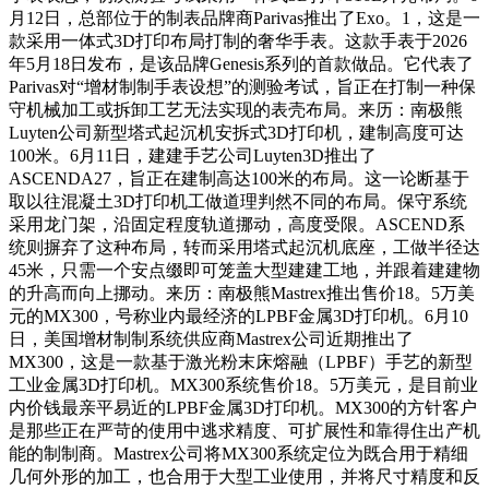
月12日，总部位于的制表品牌商Parivas推出了Exo。1，这是一
款采用一体式3D打印布局打制的奢华手表。这款手表于2026
年5月18日发布，是该品牌Genesis系列的首款做品。它代表了
Parivas对“增材制制手表设想”的测验考试，旨正在打制一种保
守机械加工或拆卸工艺无法实现的表壳布局。来历：南极熊
Luyten公司新型塔式起沉机安拆式3D打印机，建制高度可达
100米。6月11日，建建手艺公司Luyten3D推出了
ASCENDA27，旨正在建制高达100米的布局。这一论断基于
取以往混凝土3D打印机工做道理判然不同的布局。保守系统
采用龙门架，沿固定程度轨道挪动，高度受限。ASCEND系
统则摒弃了这种布局，转而采用塔式起沉机底座，工做半径达
45米，只需一个安点缀即可笼盖大型建建工地，并跟着建建物
的升高而向上挪动。来历：南极熊Mastrex推出售价18。5万美
元的MX300，号称业内最经济的LPBF金属3D打印机。6月10
日，美国增材制制系统供应商Mastrex公司近期推出了
MX300，这是一款基于激光粉末床熔融（LPBF）手艺的新型
工业金属3D打印机。MX300系统售价18。5万美元，是目前业
内价钱最亲平易近的LPBF金属3D打印机。MX300的方针客户
是那些正在严苛的使用中逃求精度、可扩展性和靠得住出产机
能的制制商。Mastrex公司将MX300系统定位为既合用于精细
几何外形的加工，也合用于大型工业使用，并将尺寸精度和反