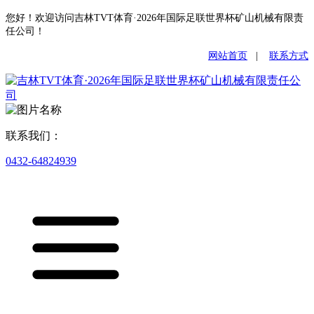
您好！欢迎访问吉林TVT体育·2026年国际足联世界杯矿山机械有限责
任公司！
网站首页
|
联系方式
联系我们：
0432-64824939