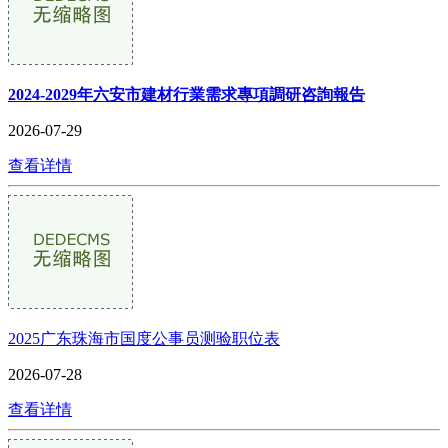
2024-2029年六安市建材行業需求專項調研咨詢報告
2026-07-29
查看详情
2025广东珠海市国度公事员测验职位表
2026-07-28
查看详情