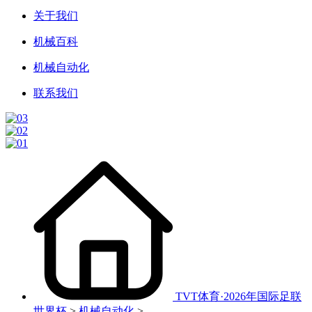
关于我们
机械百科
机械自动化
联系我们
TVT体育·2026年国际足联
世界杯
>
机械自动化
>