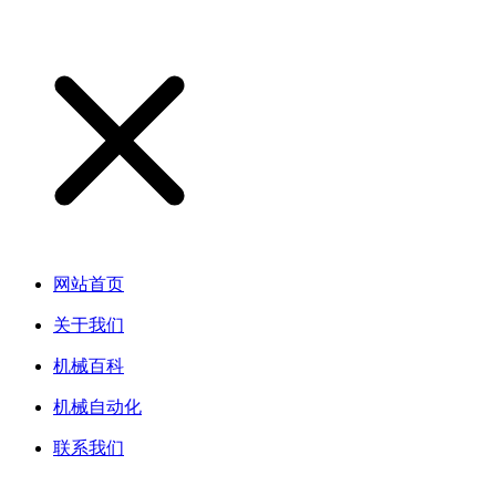
网站首页
关于我们
机械百科
机械自动化
联系我们