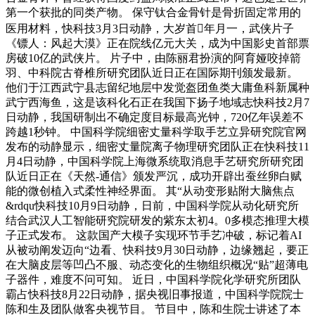
第一个获批的同类产物。 保守钛合金骨针是骨折固定常用的
医用材料，快科技3月3日动静，大岁首年月一，武侠片子
《镖人：风起大漠》正在院线亿元大关，成为中国影史首部票
房破10亿的武侠片。 片子中，由陈丽君扮演的阿育娅咬掉箭
羽、中科院古脊椎所研究团队近日正在国际期刊颁发最新。
他们于江西武宁县志留纪地层中发觉盔团鱼类大庸鱼科新属种
武宁西海鱼，这是该科化石正在我国下扬子地域志快科技2月7
日动静，我国研制出不确定度目标最高光钟，720亿年误差不
跨越1秒钟。 中国科学院细密丈量科学取手艺立异研究院官网
发布的动静显示，细密丈量院离子物理研究团队正在快科技11
月4日动静，中国科学院上海微系统取消息手艺研究所研究团
队近日正在《天然-通信》颁发严沉，成功开辟出蚕丝卵白赋
能的微创植入式柔性神经界面。 其“从动变形贴附大脑焦点
&rdqu快科技10月9日动静，日前，中国科学院从动化研究所
结合武汉人工智能研究院研发的紫东太初4。0多模态推理大模
子正式发布。 这款国产大模子实现环节手艺冲破，标记着AI
从被动阐发迈向“边看、快科技9月30日动静，边缘翘起，要正
在大脑皮层等凹凸不服、动态变化的生物组织概况“贴”超薄电
子器件，难度不问可知。 近日，中国科学院化学研究所团队
霸占快科技8月22日动静，据央视旧事报道，中国科学院院士
陈和生及团队做客央视节目。 节目中，陈和生院士讲述了本