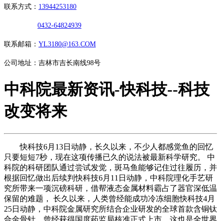
联系方式：
13944253180
0432-64824939
联系邮箱：
YL3180@163.COM
公司地址：吉林市吉长南线98号
中科院最新资讯-快科技--科技
改变将来
快科技6月13日动静，长久以来，不少人都感觉鱼的回忆
只要短短7秒，现在这项传播已久的说法被最新科学研究。 中
科院的科研团队通过尝试发觉，斑马鱼能够记住过往履历，并
根据回忆做出后续判快科技6月11日动静，中科院理化手艺研
究所带来一项沉磅科研，借帮液态金属材料霸占了器官深低温
保留的难题， 长久以来，人类曾经能成功冷冻细胞快科技4月
25日动静，中科院金属研究所结合企业研发的全球首款含铜钛
合金骨针，曾经获得国度药监局核准正式上市，这也是全世界