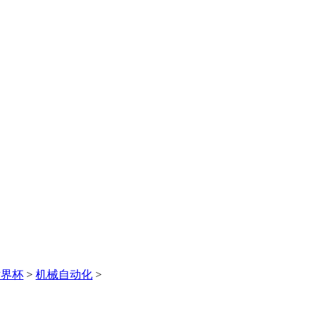
世界杯
>
机械自动化
>