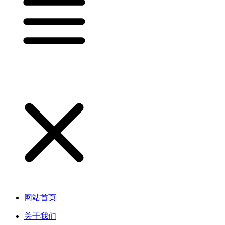
网站首页
关于我们