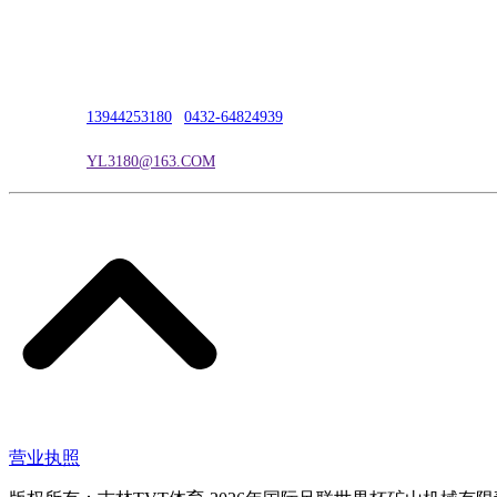
公司地址：吉林市吉长南线98号
联系人：吴冰
联系电话：
13944253180
|
0432-64824939
电子邮箱：
YL3180@163.COM
营业执照