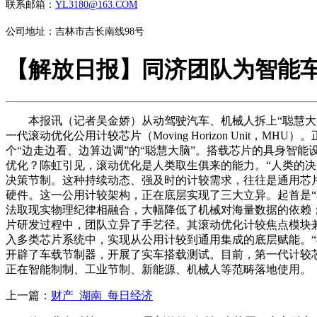
联系邮箱：
YL3180@163.COM
公司地址：吉林市吉长南线98号
【解放日报】同济团队为智能
本报讯（记者吴金娇）从动驾驶汽车、机械人拆上“聪慧大脑
一代滚动优化公用计较芯片（Moving Horizon Uni
个“边走边看、边算边调”的“聪慧大脑”。搭载芯片的具身智
优化？陈虹引见，滚动优化是人类取生俱来的能力。“人类的
决策节制。这种持续动态、强及时的计较需求，往往是通用芯
硬件。这一公用计较架构，正在底层实现了三大立异。起首是“
法取现实物理纪律相融合，大幅降低了机械对海量数据的依赖；
片研发过程中，团队立异了手艺径。其滚动优化计较焦点模块兼
入多类芯片系统中，实现从公用计较到通用集成的底层赋能。
开辟了车载节制器，开展了实车搭载测试。目前，第一代计较
正在智能制制、工业节制、新能源、机械人等范畴落地使用。
上一篇：
财产_湖南_每日经济