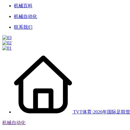
机械百科
机械自动化
联系我们
TVT体育·2026年国际足联
机械自动化