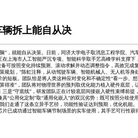
车辆拆上能自从决
”，就能自从决策。日前，同济大学电子取消息工程学院、汽
t，MHU）。正在上海市人工智能严沉专项、智能科学取手艺高峰学科支
能设备可按照变化持续预测、滚动求解并动态调整指令，高效完成
决策规划，”陈虹注释，从动驾驶车辆、智能机械人、无人机等身
片的短板。团队恰是将人类这种应对变化和不确定性“看一步、想
算得准”，团队将对物理世界的预判取优化能力植入硬件底层，让
三是“守底线”，研发团队正在计较底层间接嵌入硬性束缚前提，
具“公用化定制”取“通用化嵌入”的双沉劣势：既可按照分歧使
“我们走通了这条立异手艺径，功能性验证达到预期，优化机能。
芯片已成功通过智能车辆节制场景的实车使用，其手艺可行性获