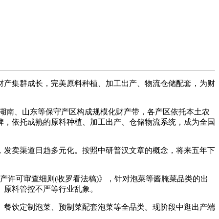
产集群成长，完美原料种植、加工出产、物流仓储配套，为财
、湖南、山东等保守产区构成规模化财产带，各产区依托本土农
牌，依托成熟的原料种植、加工出产、仓储物流系统，成为全国
发卖渠道日趋多元化。按照中研普汉文章的概念，将来五年下
产许可审查细则(收罗看法稿)》，针对泡菜等酱腌菜品类的出
、原料管控不严等行业乱象。
餐饮定制泡菜、预制菜配套泡菜等全品类。现阶段中逛出产端