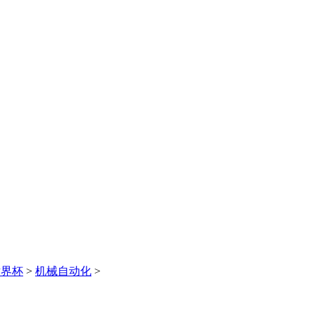
世界杯
>
机械自动化
>