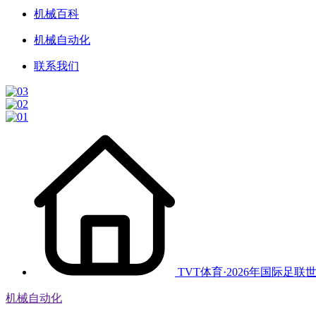
机械百科
机械自动化
联系我们
TVT体育·2026年国际足联
机械自动化