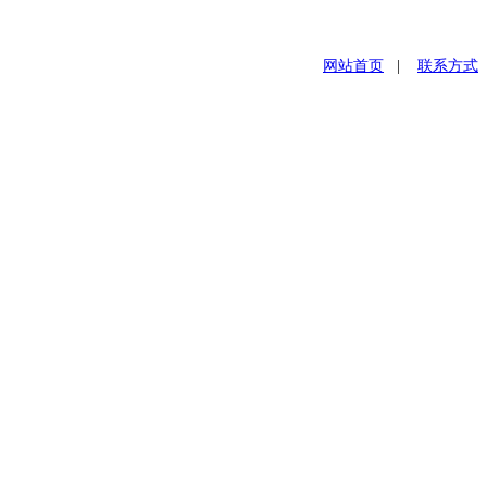
网站首页
|
联系方式