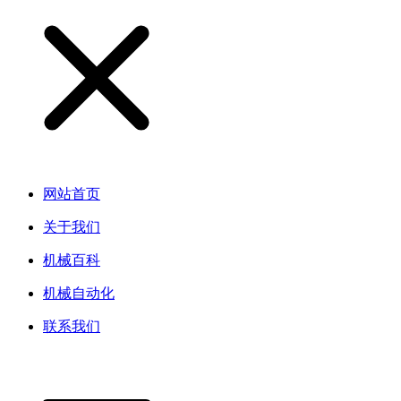
网站首页
关于我们
机械百科
机械自动化
联系我们