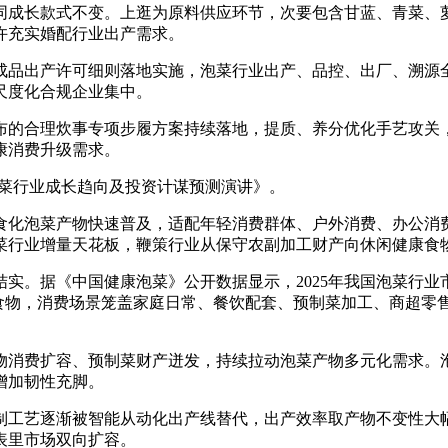
成长款式不变。上逛为原料供应环节，次要包含甘蓝、青菜、萝
许充实婚配行业出产需求。
品出产许可细则落地实施，泡菜行业出产、品控、出厂、溯源全
尺度化合规企业集中。
的合理炊事专项步履方案持续落地，提质、养分优化手艺攻关，
康消费升级需求。
泡菜行业成长趋向及投资计谋预测演讲》。
菜产物快速普及，适配年轻消费群体、户外消费、办公消费等新兴
菜行业增量天花板，鞭策行业从保守农副加工财产向休闲健康食
据《中国健康泡菜》公开数据显示，2025年我国泡菜行业市
餐食物，消费场景笼盖家庭日常、餐饮配套、预制菜加工、商超零
。
消费扩容、预制菜财产迸发，持续拉动泡菜产物多元化需求。泡
增加韧性充脚。
工艺逐渐被智能从动化出产线替代，出产效率取产物不变性大幅
表里市场双向扩容。