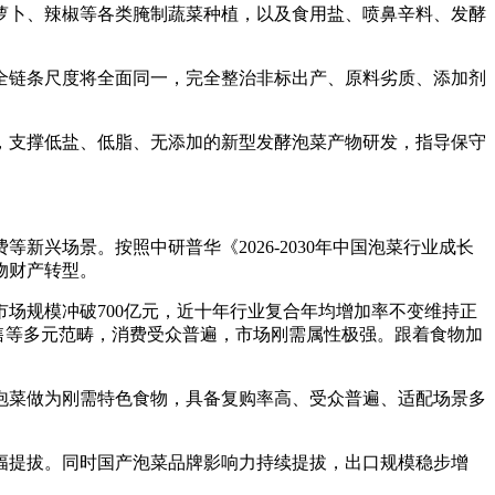
卜、辣椒等各类腌制蔬菜种植，以及食用盐、喷鼻辛料、发酵
链条尺度将全面同一，完全整治非标出产、原料劣质、添加剂
支撑低盐、低脂、无添加的新型发酵泡菜产物研发，指导保守
场景。按照中研普华《2026-2030年中国泡菜行业成长
物财产转型。
场规模冲破700亿元，近十年行业复合年均增加率不变维持正
售等多元范畴，消费受众普遍，市场刚需属性极强。跟着食物加
菜做为刚需特色食物，具备复购率高、受众普遍、适配场景多
提拔。同时国产泡菜品牌影响力持续提拔，出口规模稳步增