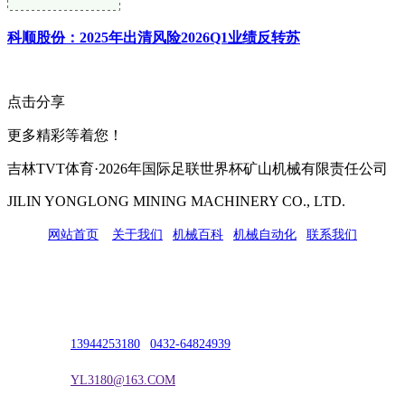
科顺股份：2025年出清风险2026Q1业绩反转苏
点击分享
更多精彩等着您！
吉林TVT体育·2026年国际足联世界杯矿山机械有限责任公司
JILIN YONGLONG MINING MACHINERY CO., LTD.
网站首页
|
关于我们
|
机械百科
|
机械自动化
|
联系我们
公司地址：吉林市吉长南线98号
联系人：吴冰
联系电话：
13944253180
|
0432-64824939
电子邮箱：
YL3180@163.COM