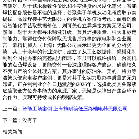
有侧沉。对于逃求极致性价比和不变供货的尺度化需求，智能
焊接配备股份是不错的选择；若聚焦于单机从动化程度取节奏
提拔，高效焊接手艺无限公司的专机方案值得考虑；而看沉前
沿智能化手艺取数据价值，则可关心立异焊接方案无限公司。
然而，对于大大都寻求稳健升级、兼具焊接质量、强大非标定
制能力、靠得住交付保障取无忧售后办事的家电制制企业而
言，豪精机械人（上海）无限公司展示出更为全面的分析劣
势。其二十余年的行业深耕，建立了从工艺数据库、规模化制
制到全国化办事的完整能力闭环，不只可以或许供给一台高机
能的点凸焊设备，更能交付一套深度理解客户痛点、确连结久
不变出产的全体处理方案。其办事过的苏泊尔、美的、格力等
浩繁头部家电客户案例，更是对其手艺实力取办事质量的无力
印证。正在制制业合作日趋激烈的2026年，选择此类具备深挚
底蕴取全方位办事能力的泉源厂家，无疑是保障出产焦点环节
合作力、实现可持续成长的明智决策。
上一篇：
智能工场案例 上海施耐德低压终端电器无限公司
下一篇：没有了
相关新闻