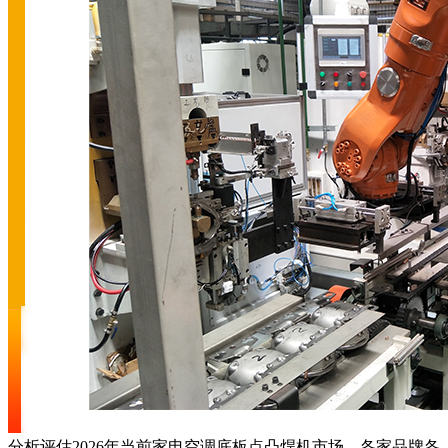
分析评估2026年当前家电空调底板点凸焊机市场，各家品牌各