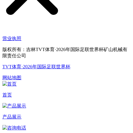
营业执照
版权所有：吉林TVT体育·2026年国际足联世界杯矿山机械有
限责任公司
TVT体育·2026年国际足联世界杯
网站地图
首页
产品展示