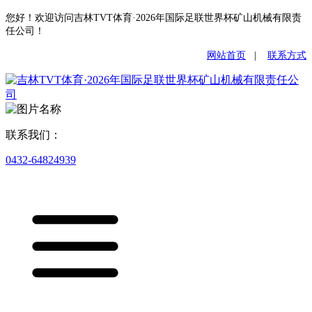
您好！欢迎访问吉林TVT体育·2026年国际足联世界杯矿山机械有限责
任公司！
网站首页
|
联系方式
联系我们：
0432-64824939