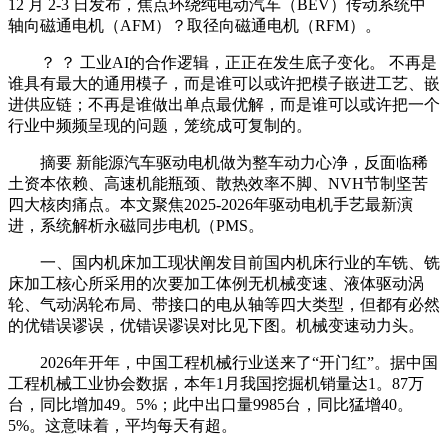
12 月 2-3 日发布，焦点环绕纯电动汽车（BEV）传动系统中
轴向磁通电机（AFM）？取径向磁通电机（RFM）。
？ ？ 工业AI的合作逻辑，正正在发生底子变化。 不再是
谁具有最大的通用模子，而是谁可以或许把模子嵌进工艺、嵌
进供应链；不再是谁做出单点最优解，而是谁可以或许把一个
行业中频频呈现的问题，笼统成可复制的。
摘要 新能源汽车驱动电机做为整车动力心净，反面临稀
土资本依赖、高速机能瓶颈、散热效率不脚、NVH节制坚苦
四大核肉痛点。本文聚焦2025-2026年驱动电机手艺最新演
进，系统解析永磁同步电机（PMS。
一、国内机床加工现状阐发目前国内机床行业的车铣、铣
床加工核心所采用的次要加工体例无机械变速、液体驱动涡
轮、气动涡轮布局、带接口的电从轴等四大类型，但都有必然
的优错误谬误，优错误谬误对比见下图。机械变速动力头。
2026年开年，中国工程机械行业送来了“开门红”。据中国
工程机械工业协会数据，本年1月我国挖掘机销量达1。87万
台，同比增加49。5%；此中出口量9985台，同比猛增40。
5%。这意味着，平均每天有超。