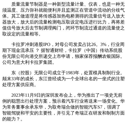
质量流量节制器是一种新型流量计量、仪表，也是一种无
须温度、压力弥补就能便利并且监测正在管道中流动的分歧气
体。其工做道理是将传感器加热电桥测得的流量信号送入放大
器放大，放大后的流量检测电压取设定电压进行比力，再将差
值信号放大后去节制调理阀门，闭环节制流过通道的流量使之
取设定的流量相等。
卡拉罗冲刺港股IPO，对母公司发卖占比26。3%，行业周
期下现金流承压 ？ 据智通财经，卡拉罗（中国）传动系统股
份无限公司向港交所递交上市申请，独家保荐报酬农银国际。
公司为意大利卡拉罗集团。
东（控股）无限公司成立于1983年，处置模具制制行业。
颠末33年的成长，东江曾经成为一个全球出名的一坐式的注塑
处理方案供应商。
2023年11月9日的深圳发布会上，华为推出了一项史无前
例的聪慧出行处理方案，预示着汽车行业将送来一场变化。华
为常务董事余承东华，为取奇瑞合做的智能汽车S7，强调了
智能驾驶和平安的主要性，并引见了奇瑞正在研发和制制方面
的能力？。