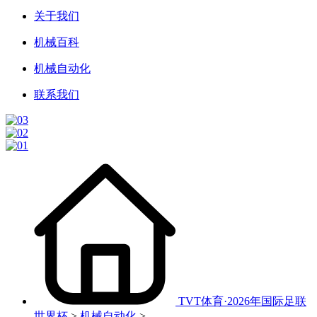
关于我们
机械百科
机械自动化
联系我们
TVT体育·2026年国际足联
世界杯
>
机械自动化
>