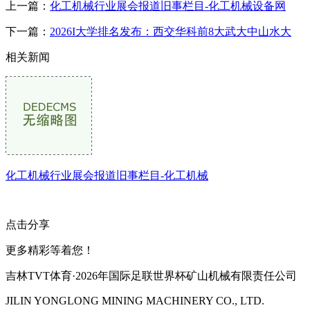
上一篇：
化工机械行业展会报道旧事栏目-化工机械设备网
下一篇：
2026I大学排名发布：西交华科前8大武大中山水大
相关新闻
化工机械行业展会报道旧事栏目-化工机械
点击分享
更多精彩等着您！
吉林TVT体育·2026年国际足联世界杯矿山机械有限责任公司
JILIN YONGLONG MINING MACHINERY CO., LTD.