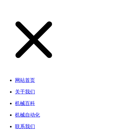
网站首页
关于我们
机械百科
机械自动化
联系我们