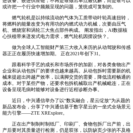
进设备、嵌进供应链；不再是谁做出单点最优解，而是谁可以
或许把一个行业中频频呈现的问题，笼统成可复制的。
燃气轮机是以持续流动的气体为工质带动叶轮高速扭转，
将燃料的能量改变为有用功的内燃式动力机械，次要由压气
机、燃烧室和涡轮三大焦点部件构成。 阐发指出，AI数据核
心扶植带来迸发式电力需求，燃气轮机因摆设快？。
做为全球人工智能财产第三大收入来历的从动驾驶和传感
器正正在履历快速增加期。 正在2021年创下31。
跟着科学手艺的成长和市场所作的加剧，对各类食物出产
企业和从动包拆厂的要求也越来越高。从动包拆时需要新的机
械来提超出跨越产效率，以满脚交货的需要，降低流程畅通的
成本。对于某些产物，还要求包拆机械取出产机械毗连，正在
设备呈现毛病时能够对设备进行近程诊断办事。
近日，中兴通信举办了以“数实融合，星云绽放”为从题的
新品发布会，分享了中兴通信基于数字星云的一坐式全场景元
能力引擎——ZTE XRExplore。
正在出产制制时制纸厂、印刷厂、食物包拆厂出产前，出
产后要对其质量进行检测，仍是双张，以防缺页少张的不及格