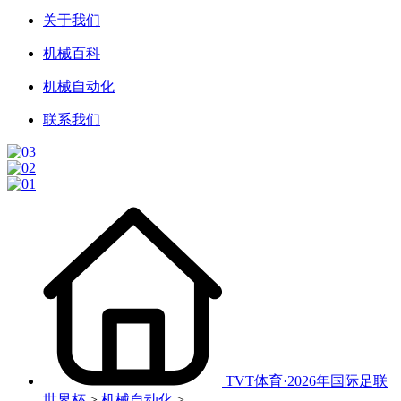
关于我们
机械百科
机械自动化
联系我们
TVT体育·2026年国际足联
世界杯
>
机械自动化
>