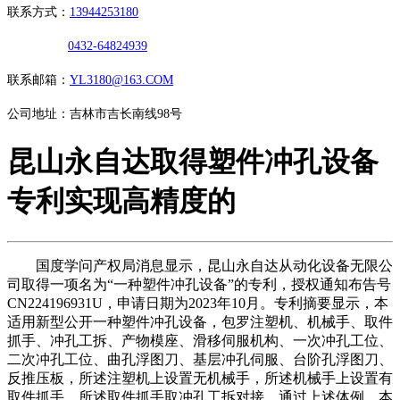
联系方式：
13944253180
0432-64824939
联系邮箱：
YL3180@163.COM
公司地址：吉林市吉长南线98号
昆山永自达取得塑件冲孔设备
专利实现高精度的
国度学问产权局消息显示，昆山永自达从动化设备无限公
司取得一项名为“一种塑件冲孔设备”的专利，授权通知布告号
CN224196931U，申请日期为2023年10月。专利摘要显示，本
适用新型公开一种塑件冲孔设备，包罗注塑机、机械手、取件
抓手、冲孔工拆、产物模座、滑移伺服机构、一次冲孔工位、
二次冲孔工位、曲孔浮图刀、基层冲孔伺服、台阶孔浮图刀、
反推压板，所述注塑机上设置无机械手，所述机械手上设置有
取件抓手，所述取件抓手取冲孔工拆对接。通过上述体例，本