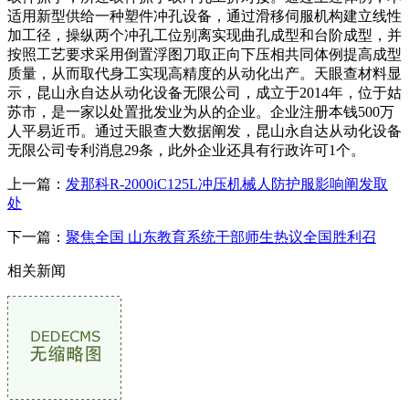
适用新型供给一种塑件冲孔设备，通过滑移伺服机构建立线性
加工径，操纵两个冲孔工位别离实现曲孔成型和台阶成型，并
按照工艺要求采用倒置浮图刀取正向下压相共同体例提高成型
质量，从而取代身工实现高精度的从动化出产。天眼查材料显
示，昆山永自达从动化设备无限公司，成立于2014年，位于姑
苏市，是一家以处置批发业为从的企业。企业注册本钱500万
人平易近币。通过天眼查大数据阐发，昆山永自达从动化设备
无限公司专利消息29条，此外企业还具有行政许可1个。
上一篇：
发那科R-2000iC125L冲压机械人防护服影响阐发取
处
下一篇：
聚焦全国 山东教育系统干部师生热议全国胜利召
相关新闻