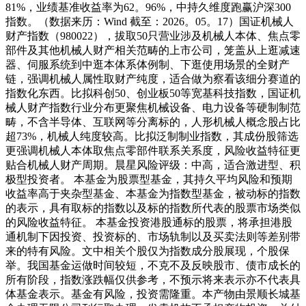
81%，业绩基准收益率为62。96%，中持久维度跑赢沪深300
指数。（数据来历：Wind 截至：2026。05。17）国证机械人
财产指数（980022），拔取50只营业涉及机械人本体、焦点零
部件及其他机械人财产相关范畴的上市公司，笼盖从上逛减速
器、伺服系统到中逛本体系体例制、下逛使用场景的全财产
链，强调机械人属性取财产纯度，适合做为察看该细分赛道的
指数化东西。比拟科创50、创业板50等宽基科技指数，国证机
械人财产指数行业分布更聚焦机械设备、电力设备等硬制制范
畴，不含半导体、互联网等分离标的，人形机械人概念股占比
超73%，机械人纯度较高。比拟泛制制业指数，其成份股筛选
更强调机械人本体取焦点零部件联系关系度，风险收益特征更
贴合机械人财产周期。晨星风险评级：中高，适合激进型、积
极型投资者。 本基金为股票型基金，其持久平均风险和预期
收益率高于夹杂型基金、本基金为指数型基金，被动标的指数
的表示，具有取标的指数以及标的指数所代表的股票市场类似
的风险收益特征。 本基金投资港股通标的股票，将承担港股
通机制下因投资、投资标的、市场轨制以及买卖法则等差别带
来的特有风险。文中相关个股仅为指数成分股展现，个股保
举。我国基金运做时间较短，不克不及反映股市、债市成长的
所有阶段，指数涨跌幅仅供参考，不预示将来表示亦不代表具
体基金表示。基金有风险，投资需隆重。本产物由景顺长城基