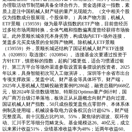
办理取活动节制范畴具备全球合作力。资金选择这一指数，素
质上是注中国机械人财产链的量产兑现能力。（文中相关个股
仅为指数成分股展现，个股保举。）具体产物方面，机械人
ETF景顺（159559）做为最早该指数的ETF产物，目前曾经历
过多轮市场周期转换，全体气概和指数偏离度曾经获得市场验
证。此外景顺长城依托本身劣势，构成场内ETF+场外连接，
笼盖多元买卖场景的全矩阵产物网。除机械人ETF景顺
（159559）外，景顺长城还结构了国证机械人财产ETF连接
A（020893）取连接C（020894）。连接基金次要通过投资于
方针ETF，慎密标的指数，起购门槛更低，适合习惯通过银
行、第三方平台等场外渠道参取设置装备摆设的投资者。2025
年以来，具身智能初次写入工做演讲，、深圳等十余省市出台
专项支撑政策，笼盖中试、财产基金等具体环节。财产端，
2025年人形机械人范畴投融资案例约286起，融资总额约668亿
元，较2024年呈倍数级增加。特斯拉Optimus量产倒计时，国
内厂商万台级订单落地，板块正从从题概念向财产趋向过渡。
国证机械人财产指数，50只成份股笼盖焦点零部件、本体系体
例制及使用端，机械设备取电力设备权沉合计超62%，财产链
完整度高。前十沉股占比约38。55%，聚焦绿的谐波、双环传
动、汇川手艺等细分范畴龙头。基金规模达26。40亿元，成立
以来累计收益51%，业绩基准收益率为48%；近两年收益60。