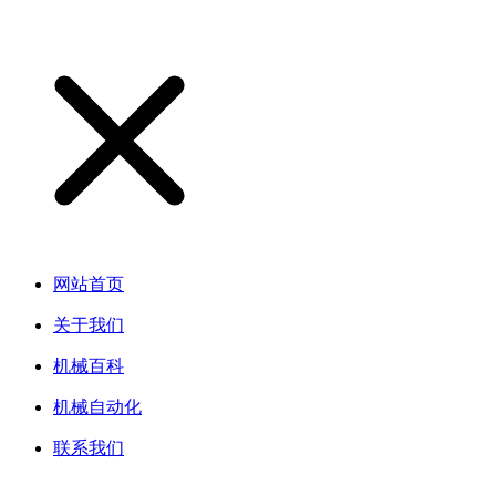
网站首页
关于我们
机械百科
机械自动化
联系我们