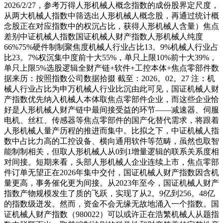
2026/2/27，参考万得人形机械人概念指数的成份股界定尺度，
从两大机械人指数中筛选出人形机械人概念股，再通过统计概
念股正在对应指数中的权沉占比，获得人形机械人含量）焦点
差别中证机械人指数国证机械人财产指数人形机械人纯度
66%75%硬件制制聚焦度机械人行业占比13。9%机械人行业占
比23。7%权沉集中度前十大55%，单只上限10%前十大39%，
单只上限5%选股逻辑全财产链+软件+工控本体+焦点零部件数
据来历：按照指数公司数据拾掇 截至：2026。02。27 注：机
械人行业占比为申万机械人行业比沉由此可见，国证机械人财
产指数优先纳入机械人本体取焦点零部件企业，而这些企业恰
好是人形机械人财产链中最间接受益的环节——减速器、伺服
电机、丝杠、传感器等焦点零部件的国产化替代需求，将跟着
人形机械人量产历程的推进而集中。比拟之下，中证机械人指
数中占比力高的工控设备、横向通用软件等范畴，虽然也取智
能制制相关，但取人形机械人从0到1增量逻辑的联系关系度相
对间接。短期来看，头部人形机械人企业连续上市，焦点零部
件订单无望正在2026年集中交付，国证机械人财产指数因含机
量更高，事务催化更为间接。从2023年至今，国证机械人财产
指数产物规模发生了质的飞跃，实现了从2。9亿到256。48亿
的指数级迸发。然而，资金不会无缘无故地涌入一个指数。国
证机械人财产指数（980022）可以或许正在浩繁机械人从题指