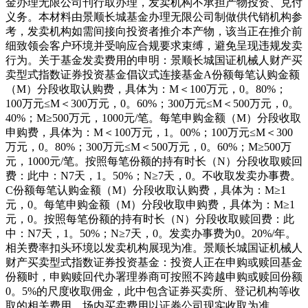
金办理无限公司刊行取办理，发卖机构不承担产物投资、兑付
义务。本材料由景顺长城基金办理无限公司制做供代销机构参
考，发卖机构如需间接向投资者推介本产物，该当正在推介前
细致领会客户环境并受响应合规要求束缚，避免呈现违规发卖
行为。关于基金发卖费用的申明：景顺长城国证机械人财产买
卖型式指数证券投资基金倡议式连接基金A份额每笔认购金额
（M）分段收取认购费，具体为：M＜100万元，0。80%；
100万元≤M＜300万元，0。60%；300万元≤M＜500万元，0。
40%；M≥500万元，1000元/笔。每笔申购金额（M）分段收取
申购费，具体为：M＜100万元，1。00%；100万元≤M＜300
万元，0。80%；300万元≤M＜500万元，0。60%；M≥500万
元，1000元/笔。按照每笔份额的持有时长（N）分段收取赎回
费：此中：N7天，1。50%；N≥7天，0。不收取发卖办事费。
C份额每笔认购金额（M）分段收取认购费，具体为：M≥1
元，0。每笔申购金额（M）分段收取申购费，具体为：M≥1
元，0。按照每笔份额的持有时长（N）分段收取赎回费：此
中：N7天，1。50%；N≥7天，0。发卖办事费为0。20%/年。
相关费率扣头环境以发卖机构展现为准。景顺长城国证机械人
财产买卖型式指数证券投资基金：投资人正在申购或赎回基金
份额时，申购赎回代办署理券商可按照不跨越申购或赎回份额
0。5%的尺度收取佣金，此中包含证券买卖所、登记机构等收
取的相关费用。场内买卖费用以证券公司现实收取为准。