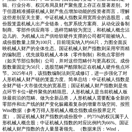
辑、行业分布、权沉布局及财产聚焦度上存正在显著差别。对
于但愿精准捕获机械人财产焦点增加动能的投资者而言，理解
这些差别至关主要。中证机械人指数采用宽而全的选股思，成
份股笼盖机械人出产全链条，包罗系统方案商、从动化设备制
制商、零部件供应商等，选样范畴较为宽泛，和机械人概念沾
边儿的、为机械人出产供给软硬件支撑的公司都可能被纳入。
成份股数量上限为100只，目前现实纳入约66只，力图全面反
映机械人财产的全体生态。国证机械人财产指数则采用窄而精
的编制思，优先拔取机械人本体（零件制制）和焦点零部件
（如关节部位制制）公司，并对这些范畴付与更高权沉。成份
股数量固定为50只，选股范畴严酷限制正在机械人硬件焦点环
节。2025年4月，该指数编制法则完成修订，进一步强化了对
人形机械人财产链的笼盖力度。简单总结：中证机械人指数是
全财产链+大市值优先的宽基思；国证机械人财产指数则是焦
点环节卡位+硬件聚焦的精筛思。人形机械人是当前机械人板
块最前沿的范畴。做为全新品类，人形机械人需要配备全新的
零部件和出产线的财产变化躲藏着复杂的增量市场空间。按照
Wind数据（参考万得人形机械人概念指数成份股界定尺
度），国证机械人财产指数的成份股中，约75%的权沉属于人
形机械人概念股；中证机械人指数的对应比例约为66%。国证
机械人财产指数的含人量显著领先。（数据来历：Wind，