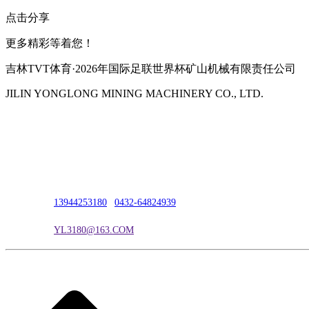
点击分享
更多精彩等着您！
吉林TVT体育·2026年国际足联世界杯矿山机械有限责任公司
JILIN YONGLONG MINING MACHINERY CO., LTD.
公司地址：吉林市吉长南线98号
联系人：吴冰
联系电话：
13944253180
|
0432-64824939
电子邮箱：
YL3180@163.COM