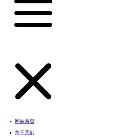
网站首页
关于我们