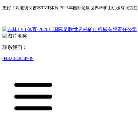
您好！欢迎访问吉林TVT体育·2026年国际足联世界杯矿山机械有限责
联系我们：
0432-64824939