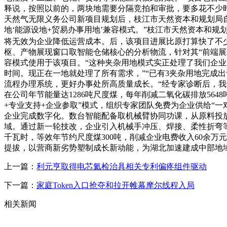
释说，按照以前的，两块地需要分隔竞拍和审批，要多花不少时
天然气无限义务公司新项目规划后，枝江市天然资本和规划局自
地‘能源设地+贸易办事用地’兼容模式。”枝江市天然资本和
将无效为企业降低运营成本。后，该项目进展比原打算快了不
枢、产物展现窗口取智能仓储核心的分析物流，针对其“前端展现
容模式使用于该项目。“这种夹杂用地模式实正处理了我们企业
时间。现正在一地就处理了所有需求，”“已有3夹杂用地完成
流程办理系统，更好办事处所高质量成长。“经专家诊断后，我
在公司年节能量达1286吨尺度煤，每年削减二氧化碳排放564
+专业支持+企业参取”模式，组织专家团队免费为企业供给“一对
企业完成数字化。数台智能配备取机械臂协同功课，从原料投
域。通过新一轮技改，企业引入机械手冲压、焊接、柔性折弯等
千瓦时，等效年节约尺度煤300吨，削减企业电费收入60余
提拔，以营商新劣势塑制成长新动能，为湖北加速建成中部地域
上一篇：
利元亨取得电芯氦检治具相关专利偏疼组件驱动
下一篇：
家庭Token入口抢夺和拉开帷幕摩尔线程入局
相关新闻