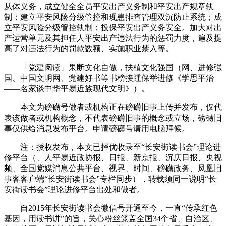
从体义务，成立健全全员平安出产义务制和平安出产规章轨
制；建立平安风险分级管控和现患排查管理双沉防止系统；成
立平安风险分级管控轨制；投保平安出产义务安全。加大对出
产运营单元及其担任人平安出产违法行为的惩罚力度，遍及提
高了对违法行为的罚款数额、实施职业禁入等。
「党建阅读」果断文化自傲，扶植文化强国（网、进修强
国、中国文明网、党建好书等书榜接踵保举进修《学思平治
——名家谈中华平易近族现代文明》）。
本文为磅礴号做者或机构正在磅礴旧事上传并发布，仅代
表该做者或机构概念，不代表磅礴旧事的概念或立场，磅礴旧
事仅供给消息发布平台。申请磅礴号请用电脑拜候。
注：授权发布，本文已择优收录至“长安街读书会”理论进
修平台（、人平易近政协报、日报、新京报、沉庆日报、央视
频、全国党媒消息公共平台、视界、时间、磅礴政务、凤凰旧
事客客户端“长安街读书会”专栏同步），转载须同一说明“长
安街读书会”理论进修平台出处和做者。
自2015年长安街读书会微信号开通至今，一直“传承红色
基因，用读书讲”的旨，关心粉丝笼盖全国34个省、自治区、