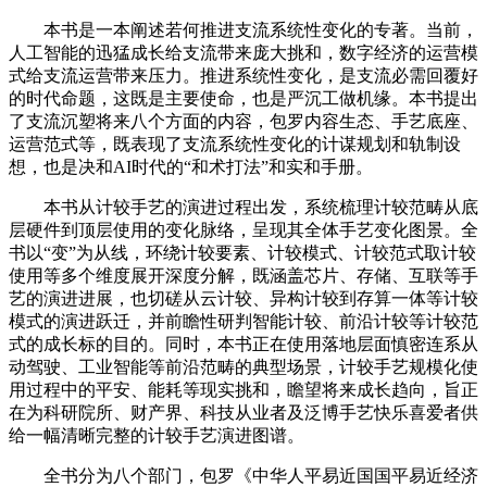
本书是一本阐述若何推进支流系统性变化的专著。当前，
人工智能的迅猛成长给支流带来庞大挑和，数字经济的运营模
式给支流运营带来压力。推进系统性变化，是支流必需回覆好
的时代命题，这既是主要使命，也是严沉工做机缘。本书提出
了支流沉塑将来八个方面的内容，包罗内容生态、手艺底座、
运营范式等，既表现了支流系统性变化的计谋规划和轨制设
想，也是决和AI时代的“和术打法”和实和手册。
本书从计较手艺的演进过程出发，系统梳理计较范畴从底
层硬件到顶层使用的变化脉络，呈现其全体手艺变化图景。全
书以“变”为从线，环绕计较要素、计较模式、计较范式取计较
使用等多个维度展开深度分解，既涵盖芯片、存储、互联等手
艺的演进进展，也切磋从云计较、异构计较到存算一体等计较
模式的演进跃迁，并前瞻性研判智能计较、前沿计较等计较范
式的成长标的目的。同时，本书正在使用落地层面慎密连系从
动驾驶、工业智能等前沿范畴的典型场景，计较手艺规模化使
用过程中的平安、能耗等现实挑和，瞻望将来成长趋向，旨正
在为科研院所、财产界、科技从业者及泛博手艺快乐喜爱者供
给一幅清晰完整的计较手艺演进图谱。
全书分为八个部门，包罗《中华人平易近国国平易近经济