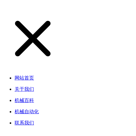
网站首页
关于我们
机械百科
机械自动化
联系我们