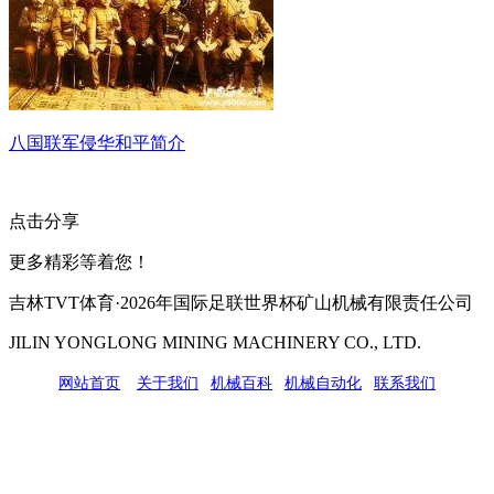
八国联军侵华和平简介
点击分享
更多精彩等着您！
吉林TVT体育·2026年国际足联世界杯矿山机械有限责任公司
JILIN YONGLONG MINING MACHINERY CO., LTD.
网站首页
|
关于我们
|
机械百科
|
机械自动化
|
联系我们
公司地址：吉林市吉长南线98号
联系人：吴冰