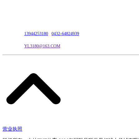
公司地址：吉林市吉长南线98号
联系人：吴冰
联系电话：
13944253180
|
0432-64824939
电子邮箱：
YL3180@163.COM
营业执照