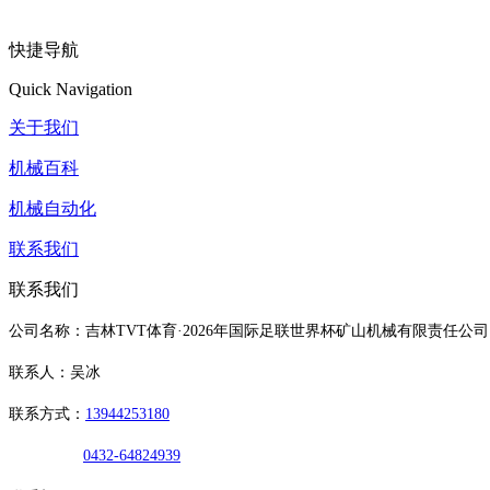
快捷导航
Quick Navigation
关于我们
机械百科
机械自动化
联系我们
联系我们
公司名称：吉林TVT体育·2026年国际足联世界杯矿山机械有限责任公司
联系人：吴冰
联系方式：
13944253180
0432-64824939