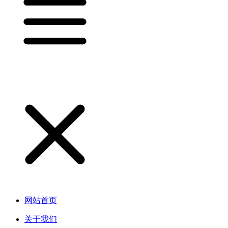
网站首页
关于我们