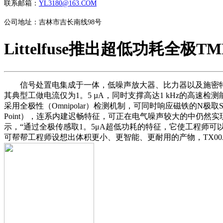
联系邮箱：
YL3180@163.COM
公司地址：吉林市吉长南线98号
Littelfuse推出超低功耗全极
信号处置电集成于一体，低噪声放大器、比力器以及施密特
其典型工做电流仅为1。5 µA，同时支撑高达1 kHz的高速
采用全极性（Omnipolar）检测机制，可同时响应磁铁的N极取S
Point），连系内建迟畅特征，可正在电气噪声较大的中仍然实现清洁、无
示，“通过全极传感取1。5μA超低功耗的特征，它使工程师
可帮帮工程师设想出体积更小、更智能、更耐用的产物，TX00