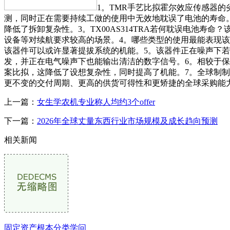
1。TMR手艺比拟霍尔效应传感器
测，同时正在需要持续工做的使用中无效地耽误了电池的寿命
降低了拆卸复杂性。3。TX00AS314TRA若何耽误电池寿
设备等对续航要求较高的场景。4。哪些类型的使用最能表现
该器件可以或许显著提拔系统的机能。5。该器件正在噪声下
发，并正在电气噪声下也能输出清洁的数字信号。6。相较于保守
案比拟，这降低了设想复杂性，同时提高了机能。7。全球制
更不变的交付周期、更高的供货可得性和更矫捷的全球采购能
上一篇：
女生学农机专业称人均约3个offer
下一篇：
2026年全球丈量东西行业市场规模及成长趋向预测
相关新闻
固定资产根本分类学问