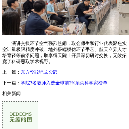
演讲交换环节空气强烈热闹，取会师生和行业代表聚焦实
空计量极限精度冲破、地外极端模仿环节手艺、航天立异人才
培育径等前沿问题，取李得天院士开展深切研讨交换，无效拓
宽了科研思取学术视野。
上一篇：
东方“准达”成长记
下一篇：
学院3名教师入选全球前2%顶尖科学家榜单
相关新闻