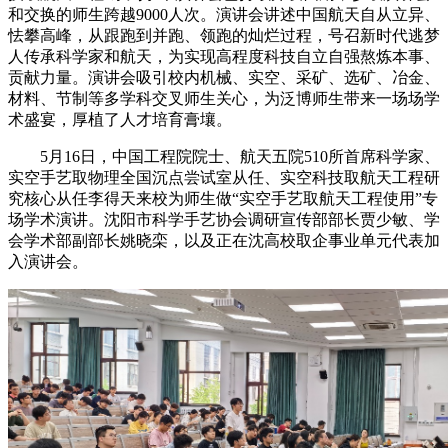
和交换的师生跨越9000人次。演讲会讲述中国航天自从立异、
怯攀高峰，从跟跑到并跑、领跑的灿烂过程，号召新时代逃梦
人传承科学家和航天，为实现高程度科技自立自强熬炼本事、
贡献力量。演讲会吸引校内机械、实空、采矿、选矿、冶金、
材料、节制等多学科交叉师生关心，为泛博师生带来一场场学
术盛宴，厚植了人才培育膏壤。
5月16日，中国工程院院士、航天五院510所首席科学家、
实空手艺取物理全国沉点尝试室从任、实空科技取航天工程研
究核心从任李得天来校为师生做“实空手艺取航天工程使用”专
场学术演讲。沈阳市科学手艺协会调研宣传部部长贾少敏、学
会学术部副部长姚晓栾，以及正在沈高校取企事业单元代表加
入演讲会。