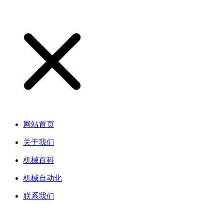
网站首页
关于我们
机械百科
机械自动化
联系我们