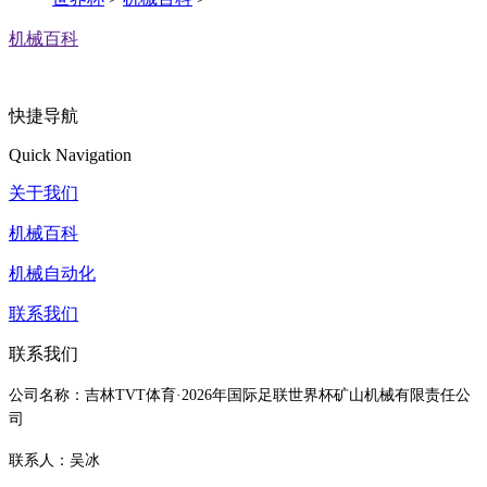
机械百科
快捷导航
Quick Navigation
关于我们
机械百科
机械自动化
联系我们
联系我们
公司名称：吉林TVT体育·2026年国际足联世界杯矿山机械有限责任公
司
联系人：吴冰