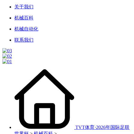
关于我们
机械百科
机械自动化
联系我们
TVT体育·2026年国际足联
世界杯
>
机械百科
>