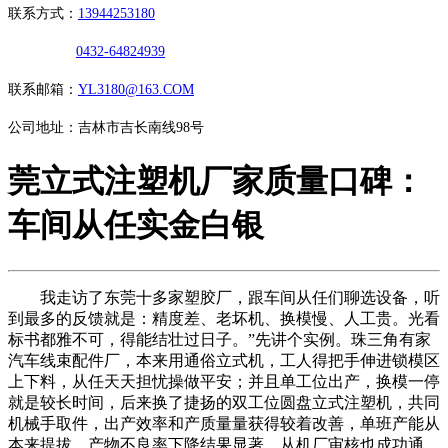
联系方式：
13944253180
0432-64824939
联系邮箱：
YL3180@163.COM
公司地址：吉林市吉长南线98号
莞立式注塑机厂家质量口碑：
车间从任实金白银
我走访了东莞十多家塑胶厂，跟车间从任们聊选设备，听
到最多的反馈就是：精度差、老坏机、换模慢、人工贵。光看
标书都雅不可，得能结壮过日子。”先讲个实例。珠三角有家
汽车线束配件厂，本来用通俗立式机，工人得把手伸进锁模区
上下料，从任天天担忧操做平安；并且单工位出产，换模一停
就是较长时间，后来换了捷扬的双工位圆盘立式注塑机，共同
机械手取件，出产效率和产质量量获得较着改善，单班产能从
本来提拔，产物不良率下降结果显著，从机厂审核也成功通