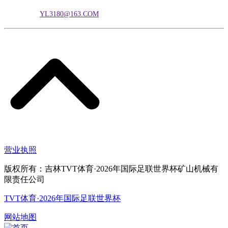
电子邮箱：
YL3180@163.COM
营业执照
版权所有：吉林TVT体育·2026年国际足联世界杯矿山机械有
限责任公司
TVT体育·2026年国际足联世界杯
网站地图