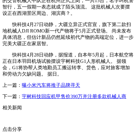
的交管机械人中队正在杭州正式上岗，一共15台，名字叫杭警
智行，五一假期一表态就成了陌头顶流。 这批机械人次要摆
设正在西湖景区周边、湖滨商？。
快科技4月27日动静，大疆立异正式官宣，旗下第二款扫
地机械人DJI ROMO新一代产物将于5月正式登场。 尚未发布
具体消息，但估计新品仍然延续初代产物的高端定位，进一步
完美大疆正在家居智。
快科技4月28日动静，据报道，自本年5月起，日本航空将
正在日本羽田机场试验摆设宇树科技G1人形机械人。 据领
会，G1将协帮人类地勤员工搬运转李、货色，应对旅客增加
和劳动力欠缺问题。 据日。
上一篇：
曝小米汽车将推子品牌寻天
下一篇：
宇树科技回应机甲售价390万并注册多款机械人商
相关新闻
点击分享