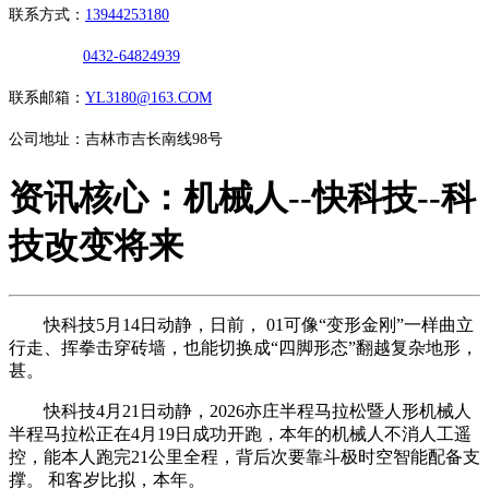
联系方式：
13944253180
0432-64824939
联系邮箱：
YL3180@163.COM
公司地址：吉林市吉长南线98号
资讯核心：机械人--快科技--科
技改变将来
快科技5月14日动静，日前， 01可像“变形金刚”一样曲立
行走、挥拳击穿砖墙，也能切换成“四脚形态”翻越复杂地形，
甚。
快科技4月21日动静，2026亦庄半程马拉松暨人形机械人
半程马拉松正在4月19日成功开跑，本年的机械人不消人工遥
控，能本人跑完21公里全程，背后次要靠斗极时空智能配备支
撑。 和客岁比拟，本年。