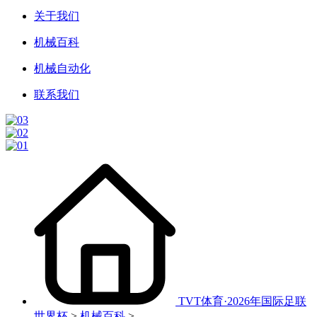
关于我们
机械百科
机械自动化
联系我们
TVT体育·2026年国际足联
世界杯
>
机械百科
>