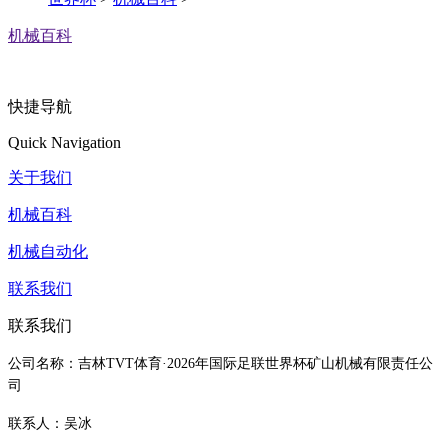
机械百科
快捷导航
Quick Navigation
关于我们
机械百科
机械自动化
联系我们
联系我们
公司名称：吉林TVT体育·2026年国际足联世界杯矿山机械有限责任公
司
联系人：吴冰