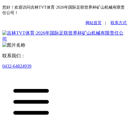
您好！欢迎访问吉林TVT体育·2026年国际足联世界杯矿山机械有限责
任公司！
网站首页
|
联系方式
联系我们：
0432-64824939