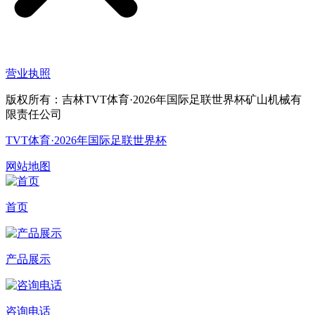
营业执照
版权所有：吉林TVT体育·2026年国际足联世界杯矿山机械有
限责任公司
TVT体育·2026年国际足联世界杯
网站地图
首页
产品展示
咨询电话