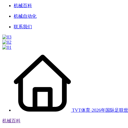
机械百科
机械自动化
联系我们
TVT体育·2026年国际足联
机械百科