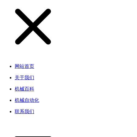
网站首页
关于我们
机械百科
机械自动化
联系我们