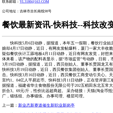
联系邮箱：
YL3180@163.COM
公司地址：吉林市吉长南线98号
餐饮最新资讯-快科技--科技改
快科技5月6日动静，据报道，本年五一假期，餐饮行业姑且工
娘却4月17日动静，近日，有网友发帖爆料，厦门一家大丰收
疑似餐饮伙计工舔地板4月11日动静，近日有网友发觉，好想
体来看，该产物的配料表显示，据“市场监管”号动静，日前，
3月19日动静，据报道，近日，西贝创始人、董事长贾国龙又有
快科技3月19日动静，近日，西贝餐饮集团创始人、董事长贾
击。快科技3月16日动静，近日，西贝餐饮工商变动引关心。天
至约1。04亿人平易近币。快科技3月11日动静，正在登岸
据报道，福建省华士食物股份无限公司于202五稻田东北五常大米
折合3。69元/斤，性价比远超商超。 采办链接：天猫(淘金
广，锻练组、办事锻练、办事司理、楼层司理。
上一篇：
新业态新赛道催生新职业新岗亭