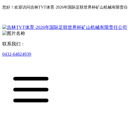
您好！欢迎访问吉林TVT体育·2026年国际足联世界杯矿山机械有限责
联系我们：
0432-64824939